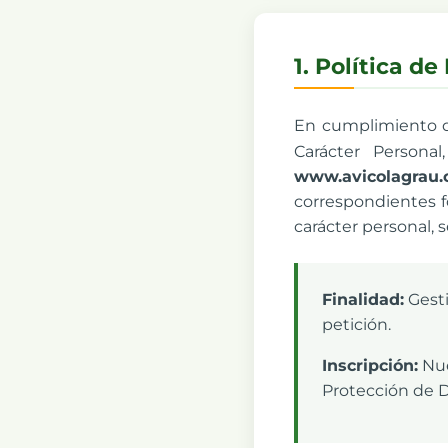
1. Política d
En cumplimiento de
Carácter Persona
www.avicolagrau
correspondientes fo
carácter personal, 
Finalidad:
Gesti
petición.
Inscripción:
Nue
Protección de D