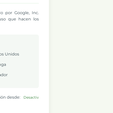
do por Google, Inc.
l uso que hacen los
dos Unidos
nga
ador
ción desde:
Desactiv