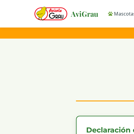
AviGrau
Mascot
Declaración 