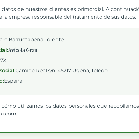
s datos de nuestros clientes es primordial. A continuaci
e a la empresa responsable del tratamiento de sus datos:
varo Barruetabeña Lorente
Avícola Grau
al:
37X
social:
Camino Real s/n, 45217 Ugena, Toledo
d:
España
ca cómo utilizamos los datos personales que recopilamos
au.com.