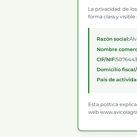
La privacidad de lo
forma clara y visibl
Razón social:
Ál
Nombre comerci
CIF/NIF:
507644
Domicilio fiscal/
País de activida
Esta política expli
web www.avicolagr