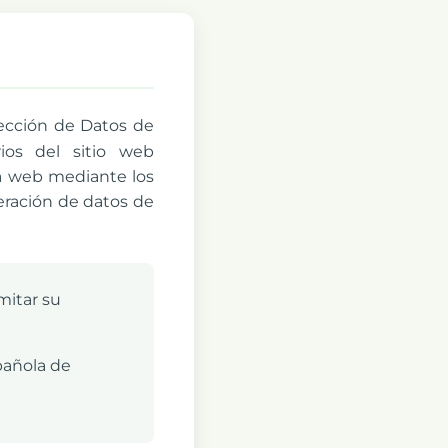
tección de Datos de
os del sitio web
na web mediante los
deración de datos de
amitar su
pañola de