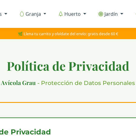
as
Granja
Huerto
Jardín
🌿 Llena tu carrito y olvídate del envío: gratis desde 60 €
Política de Privacidad
Avícola Grau
- Protección de Datos Personales
de Privacidad